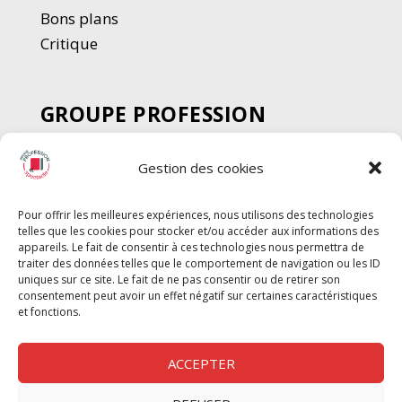
Bons plans
Critique
GROUPE PROFESSION
SPECTACLE
Gestion des cookies
Chèque Intermittents
Henotes
Pour offrir les meilleures expériences, nous utilisons des technologies
Chèque Compta
telles que les cookies pour stocker et/ou accéder aux informations des
appareils. Le fait de consentir à ces technologies nous permettra de
Chèque Emploi Spectacle
traiter des données telles que le comportement de navigation ou les ID
G-Pods
uniques sur ce site. Le fait de ne pas consentir ou de retirer son
consentement peut avoir un effet négatif sur certaines caractéristiques
Profession Audio-visuel
Suivre
Suivre
et fonctions.
Le Cahier Pro
ACCEPTER