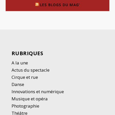
LES BLOGS DU MAG’
RUBRIQUES
A la une
Actus du spectacle
Cirque et rue
Danse
Innovations et numérique
Musique et opéra
Photographie
Thé
â
tre