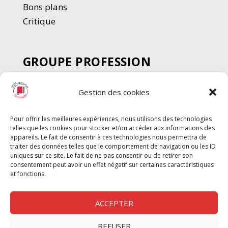
Bons plans
Critique
GROUPE PROFESSION
SPECTACLE
Gestion des cookies
Chèque Intermittents
Henotes
Pour offrir les meilleures expériences, nous utilisons des technologies
Chèque Compta
telles que les cookies pour stocker et/ou accéder aux informations des
Chèque Emploi Spectacle
appareils. Le fait de consentir à ces technologies nous permettra de
traiter des données telles que le comportement de navigation ou les ID
G-Pods
uniques sur ce site. Le fait de ne pas consentir ou de retirer son
consentement peut avoir un effet négatif sur certaines caractéristiques
Profession Audio-visuel
Suivre
Suivre
et fonctions.
Le Cahier Pro
ACCEPTER
REFUSER