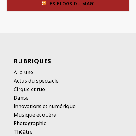
LES BLOGS DU MAG’
RUBRIQUES
A la une
Actus du spectacle
Cirque et rue
Danse
Innovations et numérique
Musique et opéra
Photographie
Thé
â
tre