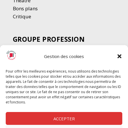
Thé
â
tre
Bons plans
Critique
GROUPE PROFESSION
SPECTACLE
Gestion des cookies
Chèque Intermittents
Henotes
Pour offrir les meilleures expériences, nous utilisons des technologies
Chèque Compta
telles que les cookies pour stocker et/ou accéder aux informations des
Chèque Emploi Spectacle
appareils. Le fait de consentir à ces technologies nous permettra de
traiter des données telles que le comportement de navigation ou les ID
G-Pods
uniques sur ce site. Le fait de ne pas consentir ou de retirer son
consentement peut avoir un effet négatif sur certaines caractéristiques
Profession Audio-visuel
Suivre
Suivre
et fonctions.
Le Cahier Pro
ACCEPTER