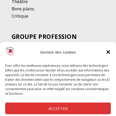
Thé
â
tre
Bons plans
Critique
GROUPE PROFESSION
SPECTACLE
Gestion des cookies
Chèque Intermittents
Henotes
Pour offrir les meilleures expériences, nous utilisons des technologies
Chèque Compta
telles que les cookies pour stocker et/ou accéder aux informations des
Chèque Emploi Spectacle
appareils. Le fait de consentir à ces technologies nous permettra de
traiter des données telles que le comportement de navigation ou les ID
G-Pods
uniques sur ce site. Le fait de ne pas consentir ou de retirer son
consentement peut avoir un effet négatif sur certaines caractéristiques
Profession Audio-visuel
Suivre
Suivre
et fonctions.
Le Cahier Pro
ACCEPTER