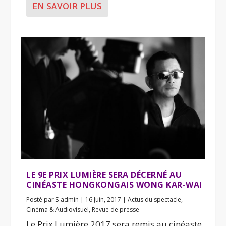
EN SAVOIR PLUS
LE 9E PRIX LUMIÈRE SERA DÉCERNÉ AU
CINÉASTE HONGKONGAIS WONG KAR-WAI
Posté par
S-admin
|
16 Juin, 2017
|
Actus du spectacle
,
Cinéma & Audiovisuel
,
Revue de presse
Le Prix Lumière 2017 sera remis au cinéaste