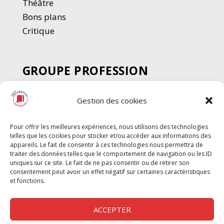
Thé
â
tre
Bons plans
Critique
GROUPE PROFESSION
SPECTACLE
Gestion des cookies
Chèque Intermittents
Henotes
Pour offrir les meilleures expériences, nous utilisons des technologies
Chèque Compta
telles que les cookies pour stocker et/ou accéder aux informations des
Chèque Emploi Spectacle
appareils. Le fait de consentir à ces technologies nous permettra de
traiter des données telles que le comportement de navigation ou les ID
G-Pods
uniques sur ce site. Le fait de ne pas consentir ou de retirer son
consentement peut avoir un effet négatif sur certaines caractéristiques
Profession Audio-visuel
Suivre
Suivre
et fonctions.
Le Cahier Pro
ACCEPTER