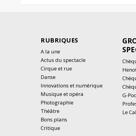
GRO
RUBRIQUES
SPE
A la une
Actus du spectacle
Chèqu
Cirque et rue
Heno
Danse
Chèq
Innovations et numérique
Chèqu
Musique et opéra
G-Po
Photographie
Profe
Thé
â
tre
Le Ca
Bons plans
Critique