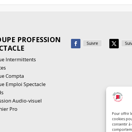
UPE PROFESSION
Suivre
Sui
CTACLE
e Intermittents
tes
ue Compta
e Emploi Spectacle
ds
ssion Audio-visuel
hier Pro
Pour offrir 
cookies pou
consentir à
comportement