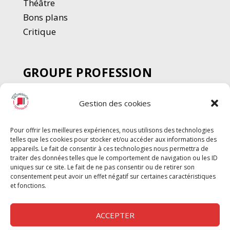
Thé
â
tre
Bons plans
Critique
GROUPE PROFESSION
SPECTACLE
Gestion des cookies
Chèque Intermittents
Henotes
Pour offrir les meilleures expériences, nous utilisons des technologies
Chèque Compta
telles que les cookies pour stocker et/ou accéder aux informations des
Chèque Emploi Spectacle
appareils. Le fait de consentir à ces technologies nous permettra de
traiter des données telles que le comportement de navigation ou les ID
G-Pods
uniques sur ce site. Le fait de ne pas consentir ou de retirer son
consentement peut avoir un effet négatif sur certaines caractéristiques
Profession Audio-visuel
Suivre
Suivre
et fonctions.
Le Cahier Pro
ACCEPTER