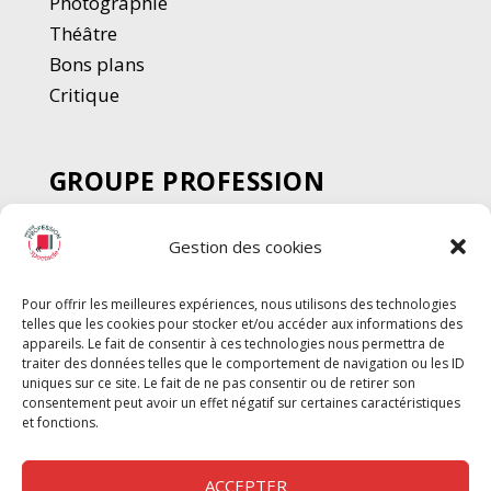
Photographie
Thé
â
tre
Bons plans
Critique
GROUPE PROFESSION
SPECTACLE
Gestion des cookies
Chèque Intermittents
Henotes
Pour offrir les meilleures expériences, nous utilisons des technologies
Chèque Compta
telles que les cookies pour stocker et/ou accéder aux informations des
Chèque Emploi Spectacle
appareils. Le fait de consentir à ces technologies nous permettra de
traiter des données telles que le comportement de navigation ou les ID
G-Pods
uniques sur ce site. Le fait de ne pas consentir ou de retirer son
consentement peut avoir un effet négatif sur certaines caractéristiques
Profession Audio-visuel
Suivre
Suivre
et fonctions.
Le Cahier Pro
ACCEPTER