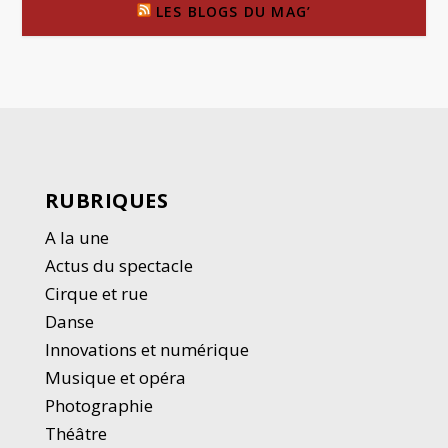
LES BLOGS DU MAG’
RUBRIQUES
A la une
Actus du spectacle
Cirque et rue
Danse
Innovations et numérique
Musique et opéra
Photographie
Thé
â
tre