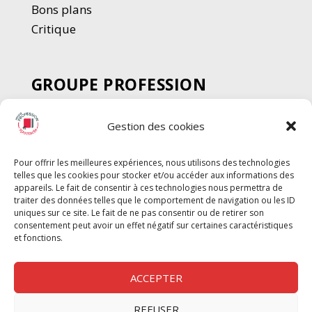
Bons plans
Critique
GROUPE PROFESSION
SPECTACLE
Gestion des cookies
Chèque Intermittents
Henotes
Pour offrir les meilleures expériences, nous utilisons des technologies
Chèque Compta
telles que les cookies pour stocker et/ou accéder aux informations des
Chèque Emploi Spectacle
appareils. Le fait de consentir à ces technologies nous permettra de
traiter des données telles que le comportement de navigation ou les ID
G-Pods
uniques sur ce site. Le fait de ne pas consentir ou de retirer son
consentement peut avoir un effet négatif sur certaines caractéristiques
Profession Audio-visuel
Suivre
Suivre
et fonctions.
Le Cahier Pro
ACCEPTER
REFUSER