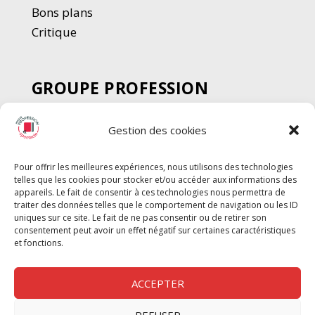
Bons plans
Critique
GROUPE PROFESSION
SPECTACLE
Gestion des cookies
Chèque Intermittents
Henotes
Pour offrir les meilleures expériences, nous utilisons des technologies
Chèque Compta
telles que les cookies pour stocker et/ou accéder aux informations des
Chèque Emploi Spectacle
appareils. Le fait de consentir à ces technologies nous permettra de
traiter des données telles que le comportement de navigation ou les ID
G-Pods
uniques sur ce site. Le fait de ne pas consentir ou de retirer son
consentement peut avoir un effet négatif sur certaines caractéristiques
Profession Audio-visuel
Suivre
Suivre
et fonctions.
Le Cahier Pro
ACCEPTER
REFUSER