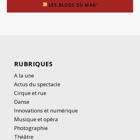
LES BLOGS DU MAG’
RUBRIQUES
A la une
Actus du spectacle
Cirque et rue
Danse
Innovations et numérique
Musique et opéra
Photographie
Thé
â
tre