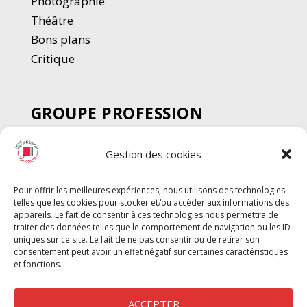
Photographie
Thé
â
tre
Bons plans
Critique
GROUPE PROFESSION
SPECTACLE
Gestion des cookies
Chèque Intermittents
Henotes
Pour offrir les meilleures expériences, nous utilisons des technologies
Chèque Compta
telles que les cookies pour stocker et/ou accéder aux informations des
Chèque Emploi Spectacle
appareils. Le fait de consentir à ces technologies nous permettra de
traiter des données telles que le comportement de navigation ou les ID
G-Pods
uniques sur ce site. Le fait de ne pas consentir ou de retirer son
consentement peut avoir un effet négatif sur certaines caractéristiques
Profession Audio-visuel
Suivre
Suivre
et fonctions.
Le Cahier Pro
ACCEPTER