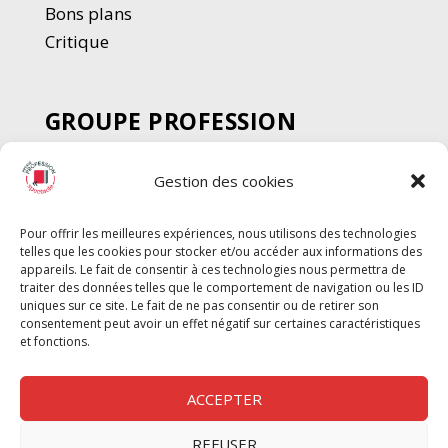
Bons plans
Critique
GROUPE PROFESSION
SPECTACLE
Gestion des cookies
Chèque Intermittents
Henotes
Pour offrir les meilleures expériences, nous utilisons des technologies
Chèque Compta
telles que les cookies pour stocker et/ou accéder aux informations des
Chèque Emploi Spectacle
appareils. Le fait de consentir à ces technologies nous permettra de
traiter des données telles que le comportement de navigation ou les ID
G-Pods
uniques sur ce site. Le fait de ne pas consentir ou de retirer son
consentement peut avoir un effet négatif sur certaines caractéristiques
Profession Audio-visuel
Suivre
Suivre
et fonctions.
Le Cahier Pro
ACCEPTER
REFUSER