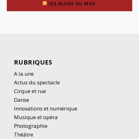
LES BLOGS DU MAG’
RUBRIQUES
A la une
Actus du spectacle
Cirque et rue
Danse
Innovations et numérique
Musique et opéra
Photographie
Thé
â
tre