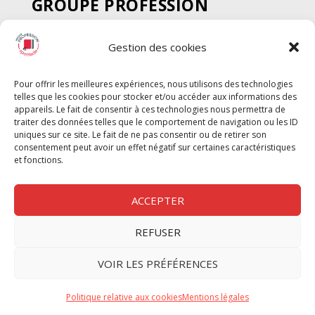
GROUPE PROFESSION
SPECTACLE
Gestion des cookies
Chèque Intermittents
Henotes
Pour offrir les meilleures expériences, nous utilisons des technologies
Chèque Compta
telles que les cookies pour stocker et/ou accéder aux informations des
Chèque Emploi Spectacle
appareils. Le fait de consentir à ces technologies nous permettra de
traiter des données telles que le comportement de navigation ou les ID
G-Pods
uniques sur ce site. Le fait de ne pas consentir ou de retirer son
consentement peut avoir un effet négatif sur certaines caractéristiques
Profession Audio-visuel
Suivre
Suivre
et fonctions.
Le Cahier Pro
ACCEPTER
REFUSER
Nous contacter
VOIR LES PRÉFÉRENCES
Politique de confidentilité
Politique relative aux cookies
Mentions légales