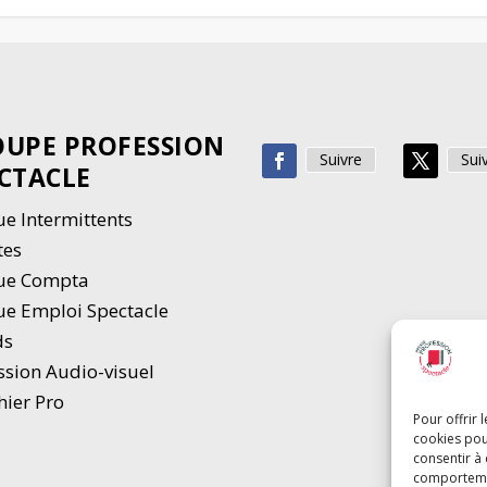
UPE PROFESSION
Suivre
Sui
CTACLE
e Intermittents
tes
ue Compta
e Emploi Spectacle
ds
ssion Audio-visuel
hier Pro
Pour offrir 
cookies pou
consentir à
comportement