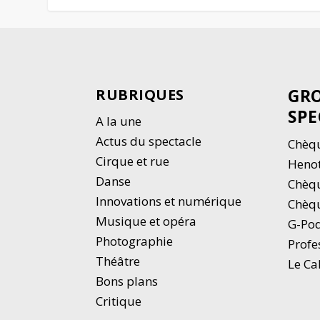
GRO
RUBRIQUES
SPE
A la une
Actus du spectacle
Chèqu
Cirque et rue
Heno
Danse
Chèq
Innovations et numérique
Chèqu
Musique et opéra
G-Po
Photographie
Profe
Thé
â
tre
Le Ca
Bons plans
Critique