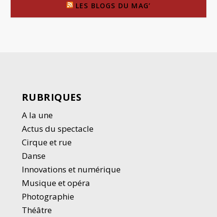
LES BLOGS DU MAG’
RUBRIQUES
A la une
Actus du spectacle
Cirque et rue
Danse
Innovations et numérique
Musique et opéra
Photographie
Thé
â
tre