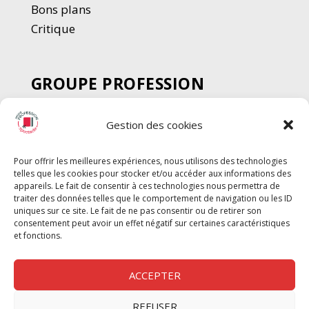
Bons plans
Critique
GROUPE PROFESSION
SPECTACLE
Gestion des cookies
Chèque Intermittents
Henotes
Pour offrir les meilleures expériences, nous utilisons des technologies
Chèque Compta
telles que les cookies pour stocker et/ou accéder aux informations des
Chèque Emploi Spectacle
appareils. Le fait de consentir à ces technologies nous permettra de
traiter des données telles que le comportement de navigation ou les ID
G-Pods
uniques sur ce site. Le fait de ne pas consentir ou de retirer son
consentement peut avoir un effet négatif sur certaines caractéristiques
Profession Audio-visuel
Suivre
Suivre
et fonctions.
Le Cahier Pro
ACCEPTER
REFUSER