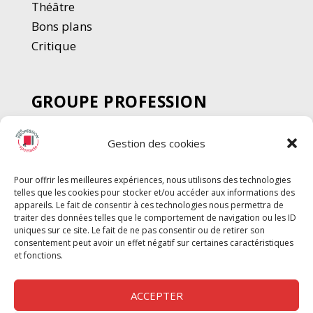
Thé
â
tre
Bons plans
Critique
GROUPE PROFESSION
SPECTACLE
Gestion des cookies
Chèque Intermittents
Henotes
Pour offrir les meilleures expériences, nous utilisons des technologies
Chèque Compta
telles que les cookies pour stocker et/ou accéder aux informations des
Chèque Emploi Spectacle
appareils. Le fait de consentir à ces technologies nous permettra de
traiter des données telles que le comportement de navigation ou les ID
G-Pods
uniques sur ce site. Le fait de ne pas consentir ou de retirer son
consentement peut avoir un effet négatif sur certaines caractéristiques
Profession Audio-visuel
Suivre
Suivre
et fonctions.
Le Cahier Pro
ACCEPTER