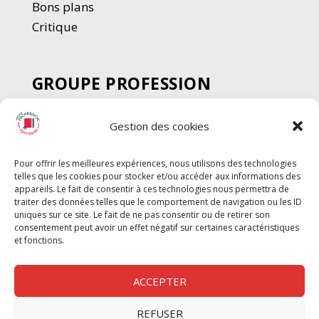
Bons plans
Critique
GROUPE PROFESSION
SPECTACLE
Gestion des cookies
Chèque Intermittents
Henotes
Pour offrir les meilleures expériences, nous utilisons des technologies
Chèque Compta
telles que les cookies pour stocker et/ou accéder aux informations des
Chèque Emploi Spectacle
appareils. Le fait de consentir à ces technologies nous permettra de
traiter des données telles que le comportement de navigation ou les ID
G-Pods
uniques sur ce site. Le fait de ne pas consentir ou de retirer son
consentement peut avoir un effet négatif sur certaines caractéristiques
Profession Audio-visuel
Suivre
Suivre
et fonctions.
Le Cahier Pro
ACCEPTER
REFUSER