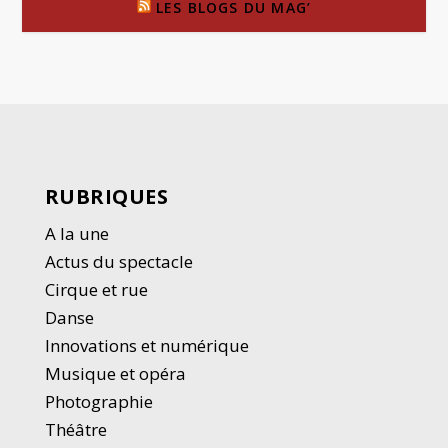
LES BLOGS DU MAG’
RUBRIQUES
A la une
Actus du spectacle
Cirque et rue
Danse
Innovations et numérique
Musique et opéra
Photographie
Thé
â
tre