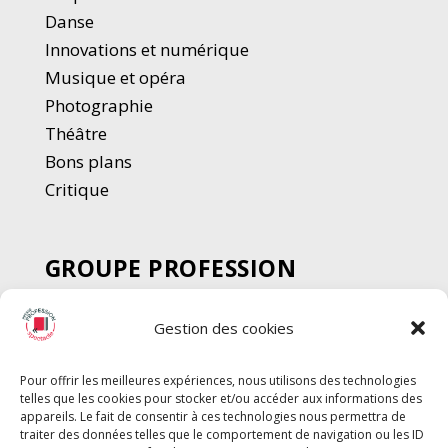
Danse
Innovations et numérique
Musique et opéra
Photographie
Thé
â
tre
Bons plans
Critique
GROUPE PROFESSION
SPECTACLE
Gestion des cookies
Chèque Intermittents
Henotes
Pour offrir les meilleures expériences, nous utilisons des technologies
Chèque Compta
telles que les cookies pour stocker et/ou accéder aux informations des
Chèque Emploi Spectacle
appareils. Le fait de consentir à ces technologies nous permettra de
traiter des données telles que le comportement de navigation ou les ID
G-Pods