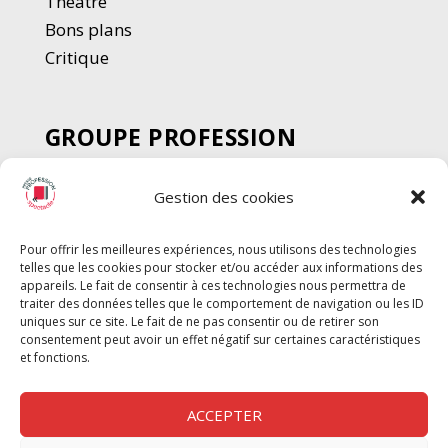
Thé
â
tre
Bons plans
Critique
GROUPE PROFESSION
SPECTACLE
Gestion des cookies
Chèque Intermittents
Henotes
Pour offrir les meilleures expériences, nous utilisons des technologies
Chèque Compta
telles que les cookies pour stocker et/ou accéder aux informations des
Chèque Emploi Spectacle
appareils. Le fait de consentir à ces technologies nous permettra de
traiter des données telles que le comportement de navigation ou les ID
G-Pods
uniques sur ce site. Le fait de ne pas consentir ou de retirer son
consentement peut avoir un effet négatif sur certaines caractéristiques
Profession Audio-visuel
Suivre
Suivre
et fonctions.
Le Cahier Pro
ACCEPTER