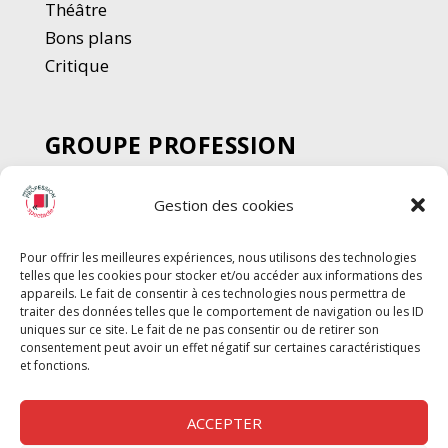
Thé
â
tre
Bons plans
Critique
GROUPE PROFESSION
SPECTACLE
Gestion des cookies
Chèque Intermittents
Henotes
Pour offrir les meilleures expériences, nous utilisons des technologies
Chèque Compta
telles que les cookies pour stocker et/ou accéder aux informations des
Chèque Emploi Spectacle
appareils. Le fait de consentir à ces technologies nous permettra de
traiter des données telles que le comportement de navigation ou les ID
G-Pods
uniques sur ce site. Le fait de ne pas consentir ou de retirer son
consentement peut avoir un effet négatif sur certaines caractéristiques
Profession Audio-visuel
Suivre
Suivre
et fonctions.
Le Cahier Pro
ACCEPTER