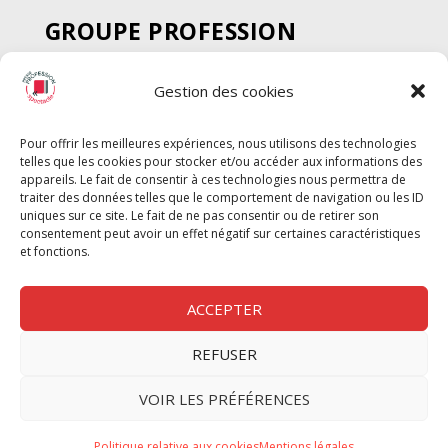
GROUPE PROFESSION
SPECTACLE
Gestion des cookies
Chèque Intermittents
Henotes
Pour offrir les meilleures expériences, nous utilisons des technologies
Chèque Compta
telles que les cookies pour stocker et/ou accéder aux informations des
Chèque Emploi Spectacle
appareils. Le fait de consentir à ces technologies nous permettra de
traiter des données telles que le comportement de navigation ou les ID
G-Pods
uniques sur ce site. Le fait de ne pas consentir ou de retirer son
consentement peut avoir un effet négatif sur certaines caractéristiques
Profession Audio-visuel
Suivre
Suivre
et fonctions.
Le Cahier Pro
ACCEPTER
REFUSER
Nous contacter
VOIR LES PRÉFÉRENCES
Politique de confidentilité
Politique relative aux cookies
Mentions légales