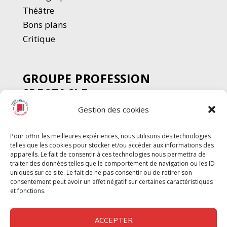
Thé
â
tre
Bons plans
Critique
GROUPE PROFESSION
SPECTACLE
Gestion des cookies
Chèque Intermittents
Henotes
Pour offrir les meilleures expériences, nous utilisons des technologies
Chèque Compta
telles que les cookies pour stocker et/ou accéder aux informations des
Chèque Emploi Spectacle
appareils. Le fait de consentir à ces technologies nous permettra de
traiter des données telles que le comportement de navigation ou les ID
G-Pods
uniques sur ce site. Le fait de ne pas consentir ou de retirer son
consentement peut avoir un effet négatif sur certaines caractéristiques
Profession Audio-visuel
Suivre
Suivre
et fonctions.
Le Cahier Pro
ACCEPTER