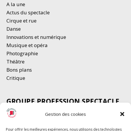
A la une
Actus du spectacle
Cirque et rue
Danse
Innovations et numérique
Musique et opéra
Photographie
Thé
â
tre
Bons plans
Critique
GROUPE PROFESSION SPECTACLE
Chèque Intermittents
Gestion des cookies
Henotes
Chèque Compta
Pour offrir les meilleures expériences, nous utilisons des technologies