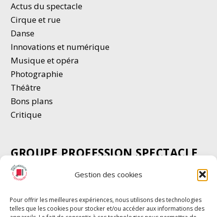
Actus du spectacle
Cirque et rue
Danse
Innovations et numérique
Musique et opéra
Photographie
Thé
â
tre
Bons plans
Critique
GROUPE PROFESSION SPECTACLE
Chèque Intermittents
Gestion des cookies
Henotes
Chèque Compta
Pour offrir les meilleures expériences, nous utilisons des technologies
telles que les cookies pour stocker et/ou accéder aux informations des
Chèque Emploi Spectacle