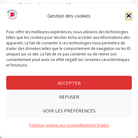
Public : à partir de 12 ans
Gestion des cookies
Site :
la Comédie-Française
Pour offrir les meilleures expériences, nous utilisons des technologies
telles que les cookies pour stocker et/ou accéder aux informations des
OÙ VOIR LE SPECTACLE ?
appareils. Le fait de consentir à ces technologies nous permettra de
traiter des données telles que le comportement de navigation ou les ID
Tournée :
uniques sur ce site. Le fait de ne pas consentir ou de retirer son
consentement peut avoir un effet négatif sur certaines caractéristiques
et fonctions.
3 décembre 2016 – 24 avril 2017 :
Comédie-Française, salle Richelieu
(5 à
ACCEPTER
41 €)
REFUSER
VOIR LES PRÉFÉRENCES
Politique relative aux cookies
Mentions légales