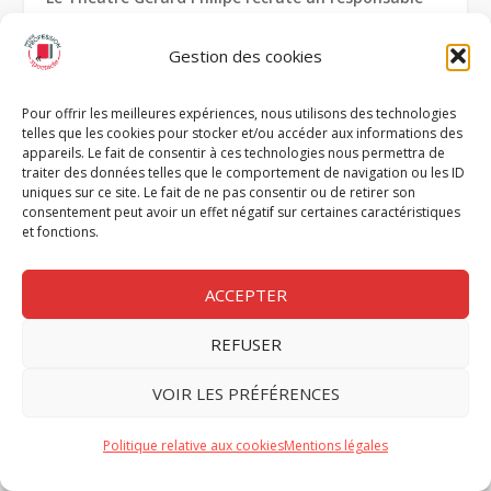
de l’accueil (h/f)
Gestion des cookies
Circa, Pôle National Cirque recrute un régisseur
principal spécialité plateau et/ou chapiteau (h/f)
Pour offrir les meilleures expériences, nous utilisons des technologies
telles que les cookies pour stocker et/ou accéder aux informations des
appareils. Le fait de consentir à ces technologies nous permettra de
traiter des données telles que le comportement de navigation ou les ID
uniques sur ce site. Le fait de ne pas consentir ou de retirer son
consentement peut avoir un effet négatif sur certaines caractéristiques
et fonctions.
ACCEPTER
REFUSER
VOIR LES PRÉFÉRENCES
Politique relative aux cookies
Mentions légales