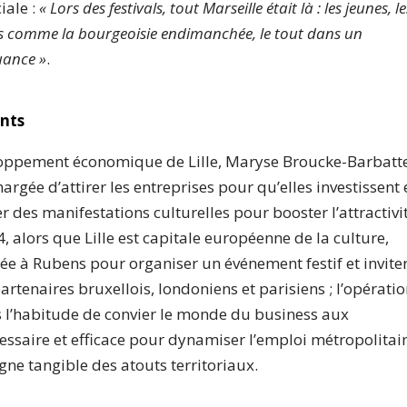
iale :
« Lors des festivals, tout Marseille était là : les jeunes, le
es comme la bourgeoisie endimanchée, le tout dans un
uance »
.
ents
eloppement économique de Lille, Maryse Broucke-Barbatt
argée d’attirer les entreprises pour qu’elles investissent 
ter des manifestations culturelles pour booster l’attractivi
4, alors que Lille est capitale européenne de la culture,
rée à Rubens pour organiser un événement festif et invite
partenaires bruxellois, londoniens et parisiens ; l’opérati
ris l’habitude de convier le monde du business aux
essaire et efficace pour dynamiser l’emploi métropolitai
signe tangible des atouts territoriaux.