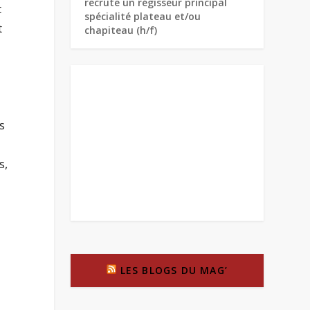
recrute un régisseur principal
t
spécialité plateau et/ou
t
chapiteau (h/f)
s
s,
LES BLOGS DU MAG’