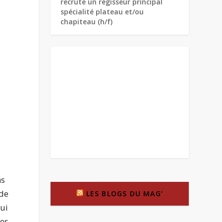
recrute un régisseur principal
spécialité plateau et/ou
chapiteau (h/f)
s
ns
 de
LES BLOGS DU MAG’
qui
les