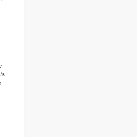
e
e
le.
e
é