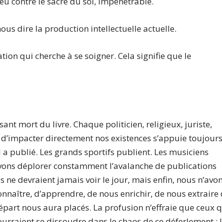
eu contre le sacré du soi, impénétrable.
ous dire la production intellectuelle actuelle.
ation qui cherche à se soigner. Cela signifie que le
ant mort du livre. Chaque politicien, religieux, juriste,
e d’impacter directement nos existences s’appuie toujour
’il a publié. Les grands sportifs publient. Les musiciens
uvons déplorer constamment l’avalanche de publications
s ne devraient jamais voir le jour, mais enfin, nous n’avo
onnaître, d’apprendre, de nous enrichir, de nous extraire
épart nous aura placés. La profusion n’effraie que ceux 
ourraient se dissoudre dans le chaos de ce déferlement : 