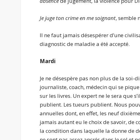
absence
de jugement, la violence pour Di
Je juge ton crime en me soignant
, semble n
Il ne faut jamais désespérer d’une civilis
diagnostic de maladie a été accepté.
Mardi
Je ne désespère pas non plus de la soi-dis
journaliste, coach, médecin qui se piqu
sur les livres. Un expert ne le sera que s
publient. Les tueurs publient. Nous po
annuelles dont, en effet, les neuf dixième
jamais autant eu le choix de savoir, de c
la condition dans laquelle la donne de d
ne sont pas assez ancrés dans le sol et p