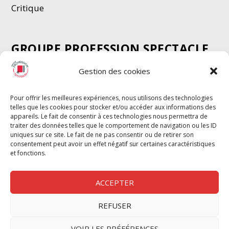
Critique
GROUPE PROFESSION SPECTACLE
Chèque Intermittents
Gestion des cookies
Henotes
Chèque Compta
Pour offrir les meilleures expériences, nous utilisons des technologies
telles que les cookies pour stocker et/ou accéder aux informations des
Chèque Emploi Spectacle
appareils. Le fait de consentir à ces technologies nous permettra de
G-Pods
traiter des données telles que le comportement de navigation ou les ID
uniques sur ce site. Le fait de ne pas consentir ou de retirer son
Profession Audio-visuel
Suivre
Suivre
consentement peut avoir un effet négatif sur certaines caractéristiques
Le Cahier Pro
et fonctions.
ACCEPTER
REFUSER
Nous contacter
VOIR LES PRÉFÉRENCES