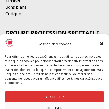
Thé
â
tre
Bons plans
Critique
GROUPE PROFESSION SPECTACLE
Chèque Intermittents
Gestion des cookies
Henotes
Chèque Compta
Pour offrir les meilleures expériences, nous utilisons des technologies
telles que les cookies pour stocker et/ou accéder aux informations des
Chèque Emploi Spectacle
appareils. Le fait de consentir à ces technologies nous permettra de
G-Pods
traiter des données telles que le comportement de navigation ou les ID
uniques sur ce site. Le fait de ne pas consentir ou de retirer son
Profession Audio-visuel
Suivre
Suivre
consentement peut avoir un effet négatif sur certaines caractéristiques
Le Cahier Pro
et fonctions.
ACCEPTER
REFUSER