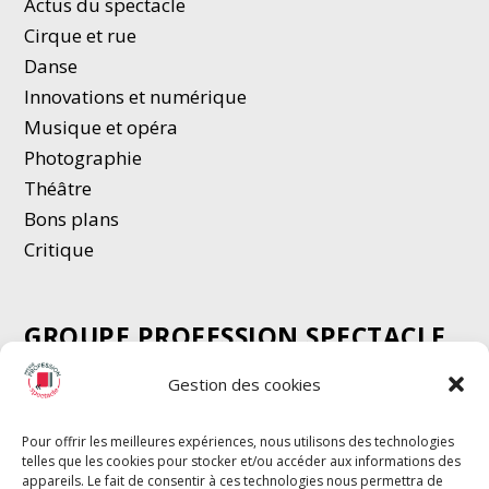
Actus du spectacle
Cirque et rue
Danse
Innovations et numérique
Musique et opéra
Photographie
Thé
â
tre
Bons plans
Critique
GROUPE PROFESSION SPECTACLE
Chèque Intermittents
Gestion des cookies
Henotes
Chèque Compta
Pour offrir les meilleures expériences, nous utilisons des technologies
telles que les cookies pour stocker et/ou accéder aux informations des
Chèque Emploi Spectacle
appareils. Le fait de consentir à ces technologies nous permettra de