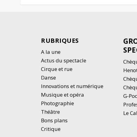
GRO
RUBRIQUES
SPE
A la une
Actus du spectacle
Chèqu
Cirque et rue
Heno
Danse
Chèq
Innovations et numérique
Chèqu
Musique et opéra
G-Po
Photographie
Profe
Thé
â
tre
Le Ca
Bons plans
Critique