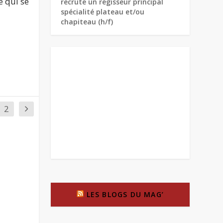
e qui se
recrute un régisseur principal
spécialité plateau et/ou
chapiteau (h/f)
2
LES BLOGS DU MAG’