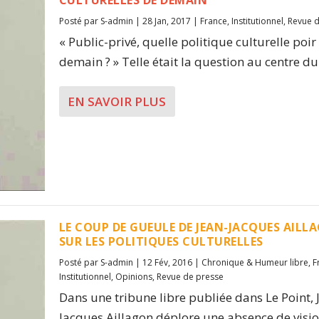
CULTURELLES DE DEMAIN
Posté par
S-admin
|
28 Jan, 2017
|
France
,
Institutionnel
,
Revue d
« Public-privé, quelle politique culturelle poir
demain ? » Telle était la question au centre du.
EN SAVOIR PLUS
LE COUP DE GUEULE DE JEAN-JACQUES AILL
SUR LES POLITIQUES CULTURELLES
Posté par
S-admin
|
12 Fév, 2016
|
Chronique & Humeur libre
,
F
Institutionnel
,
Opinions
,
Revue de presse
Dans une tribune libre publiée dans Le Point, 
Jacques Aillagon déplore une absence de vision