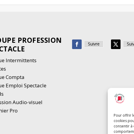
UPE PROFESSION
Suivre
Sui
CTACLE
e Intermittents
tes
ue Compta
e Emploi Spectacle
ds
ssion Audio-visuel
hier Pro
Pour offrir 
cookies pou
consentir à
comportement