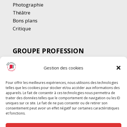
Photographie
Thé
â
tre
Bons plans
Critique
GROUPE PROFESSION
SPECTACLE
Gestion des cookies
Chèque Intermittents
Henotes
Pour offrir les meilleures expériences, nous utilisons des technologies
Chèque Compta
telles que les cookies pour stocker et/ou accéder aux informations des
Chèque Emploi Spectacle
appareils. Le fait de consentir à ces technologies nous permettra de
traiter des données telles que le comportement de navigation ou les ID
G-Pods
uniques sur ce site. Le fait de ne pas consentir ou de retirer son
consentement peut avoir un effet négatif sur certaines caractéristiques
Profession Audio-visuel
Suivre
Suivre
et fonctions.
Le Cahier Pro