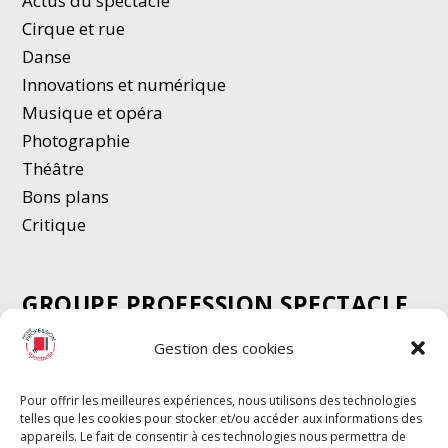
Actus du spectacle
Cirque et rue
Danse
Innovations et numérique
Musique et opéra
Photographie
Thé
â
tre
Bons plans
Critique
GROUPE PROFESSION SPECTACLE
Chèque Intermittents
Gestion des cookies
Henotes
Chèque Compta
Pour offrir les meilleures expériences, nous utilisons des technologies
telles que les cookies pour stocker et/ou accéder aux informations des
Chèque Emploi Spectacle
appareils. Le fait de consentir à ces technologies nous permettra de