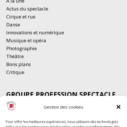
A la une
Actus du spectacle
Cirque et rue
Danse
Innovations et numérique
Musique et opéra
Photographie
Thé
â
tre
Bons plans
Critique
GROUPE PROFESSION SPECTACLE
Chèque Intermittents
Gestion des cookies
Henotes
Chèque Compta
Pour offrir les meilleures expériences, nous utilisons des technologies
telles que les cookies pour stocker et/ou accéder aux informations des