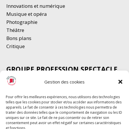
Innovations et numérique
Musique et opéra
Photographie
Thé
â
tre
Bons plans
Critique
GROUPE PROFESSION SPECTACLE
Chèque Intermittents
Gestion des cookies
Henotes
Chèque Compta
Pour offrir les meilleures expériences, nous utilisons des technologies
telles que les cookies pour stocker et/ou accéder aux informations des
Chèque Emploi Spectacle
appareils. Le fait de consentir à ces technologies nous permettra de
G-Pods
traiter des données telles que le comportement de navigation ou les ID
uniques sur ce site. Le fait de ne pas consentir ou de retirer son
Profession Audio-visuel
Suivre
Suivre
consentement peut avoir un effet négatif sur certaines caractéristiques
Le Cahier Pro
et fonctions.