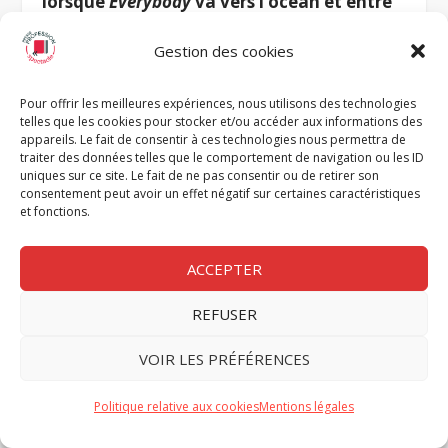
lorsque
Everybody
va vers l’océan et entre
dans cette unité organique, avec l’envie
Gestion des cookies
d’une autre vie…
Pour offrir les meilleures expériences, nous utilisons des technologies
Absolument ! Ce qui m’intéresse beaucoup
telles que les cookies pour stocker et/ou accéder aux informations des
dans ce que vous dites, et avec lequel je suis
appareils. Le fait de consentir à ces technologies nous permettra de
traiter des données telles que le comportement de navigation ou les ID
totalement d’accord, c’est que l’imagination
uniques sur ce site. Le fait de ne pas consentir ou de retirer son
ne peut être discréditée au prétexte que ce
consentement peut avoir un effet négatif sur certaines caractéristiques
et fonctions.
serait illusoire. Il y a une confusion totale
entre l’imaginaire et l’illusoire. J’entendais
ACCEPTER
récemment des théoriciens politiques, tel
Geoffroy de Lagasnerie, dire que
REFUSER
l’imagination serait un soutien au pouvoir,
VOIR LES PRÉFÉRENCES
qu’elle serait forcément bourgeoise… Si
l’illusoire trompe sur ce que nous sommes,
Politique relative aux cookies
Mentions légales
l’imagination est au contraire ce qui nous