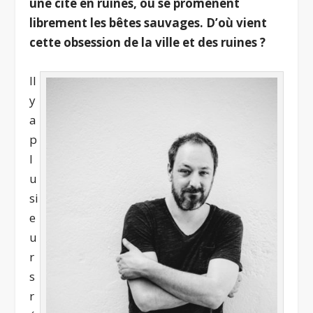
une cité en ruines, où se promènent
librement les bêtes sauvages. D’où vient
cette obsession de la ville et des ruines ?
Il
y
a
p
l
u
si
e
u
r
s
r