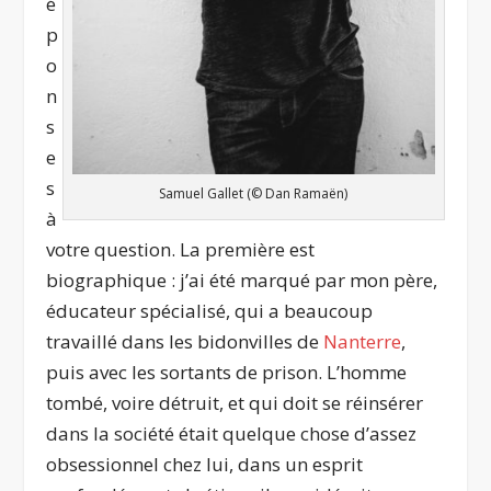
é
p
o
n
s
e
s
Samuel Gallet (© Dan Ramaën)
à
votre question. La première est
biographique : j’ai été marqué par mon père,
éducateur spécialisé, qui a beaucoup
travaillé dans les bidonvilles de
Nanterre
,
puis avec les sortants de prison. L’homme
tombé, voire détruit, et qui doit se réinsérer
dans la société était quelque chose d’assez
obsessionnel chez lui, dans un esprit