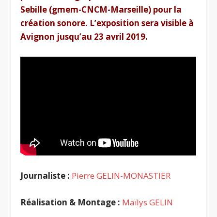
Sebille (gmem-CNCM-Marseille) pour la
création sonore. L’exposition sera visible à
Avignon jusqu’au 23 avril 2019.
Journaliste :
Pierre GELIN-MONASTIER
Réalisation & Montage :
Maïlys GELIN