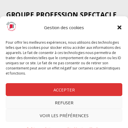
GROUPE PROFESSION SPECTACLE
Chèque Intermittents
Gestion des cookies
Henotes
Chèque Compta
Pour offrir les meilleures expériences, nous utilisons des technologies
telles que les cookies pour stocker et/ou accéder aux informations des
Chèque Emploi Spectacle
appareils. Le fait de consentir à ces technologies nous permettra de
G-Pods
traiter des données telles que le comportement de navigation ou les ID
uniques sur ce site. Le fait de ne pas consentir ou de retirer son
Profession Audio-visuel
Suivre
Suivre
consentement peut avoir un effet négatif sur certaines caractéristiques
Le Cahier Pro
et fonctions.
ACCEPTER
REFUSER
Nous contacter
VOIR LES PRÉFÉRENCES
Politique de confidentilité