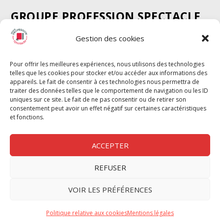
GROUPE PROFESSION SPECTACLE
Chèque Intermittents
Gestion des cookies
Henotes
Chèque Compta
Pour offrir les meilleures expériences, nous utilisons des technologies
telles que les cookies pour stocker et/ou accéder aux informations des
Chèque Emploi Spectacle
appareils. Le fait de consentir à ces technologies nous permettra de
G-Pods
traiter des données telles que le comportement de navigation ou les ID
uniques sur ce site. Le fait de ne pas consentir ou de retirer son
Profession Audio-visuel
Suivre
Suivre
consentement peut avoir un effet négatif sur certaines caractéristiques
Le Cahier Pro
et fonctions.
ACCEPTER
REFUSER
Nous contacter
VOIR LES PRÉFÉRENCES
Politique de confidentilité
Politique relative aux cookies
Mentions légales