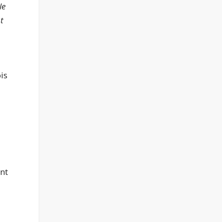
le
t
is
nt