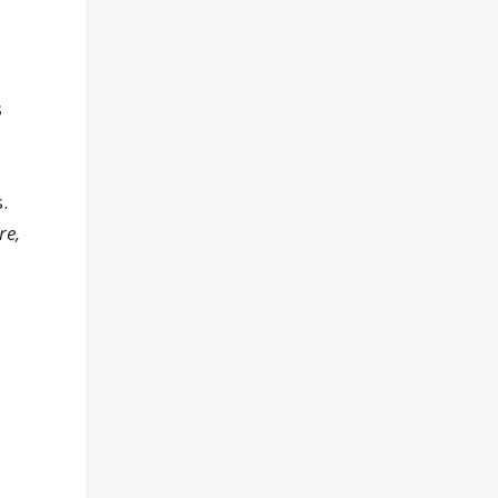
s
.
re,