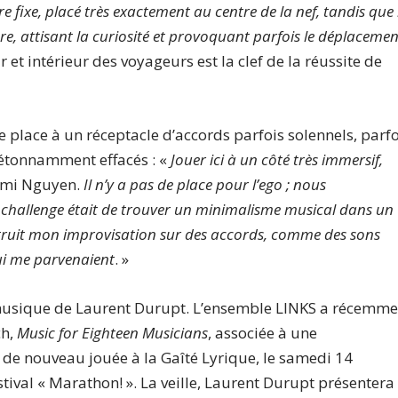
 fixe, placé très exactement au centre de la nef, tandis que 
are, attisant la curiosité et provoquant parfois le déplacemen
 et intérieur des voyageurs est la clef de la réussite de
place à un réceptacle d’accords parfois solennels, parfo
s étonnamment effacés : «
Jouer ici à un côté très immersif,
rami Nguyen.
Il n’y a pas de place pour l’ego ; nous
Le challenge était de trouver un minimalisme musical dans un
struit mon improvisation sur des accords, comme des sons
ui me parvenaient
. »
musique de Laurent Durupt. L’ensemble LINKS a récemme
ch,
Music for Eighteen Musicians
, associée à une
 de nouveau jouée à la Gaîté Lyrique, le samedi 14
ival « Marathon! ». La veille, Laurent Durupt présentera