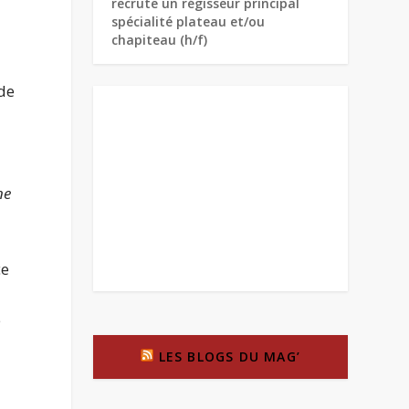
recrute un régisseur principal
spécialité plateau et/ou
chapiteau (h/f)
 de
ne
ce
e
LES BLOGS DU MAG’