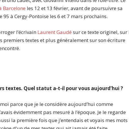
 Bruno Ladet, avec Giovanni Vitello dans le rôle-titre. Le
 à Barcelone
les 12 et 13 février, avant de poursuivre sa
 95 à Cergy-Pontoise les 6 et 7 mars prochains.
erroger l’écrivain
Laurent Gaudé
sur ce texte originel, sur 
s premiers textes et plus généralement sur son écriture
rencontré.
rs textes. Quel statut a-t-il pour vous aujourd’hui ?
ur moi parce que je le considère aujourd’hui comme
n’avais évidemment pas mesuré à l’époque. Je le regarde
ussi la première fois que j’entendais et voyais mes mots
scène d’un de mes textes qui ait jamais été faite.