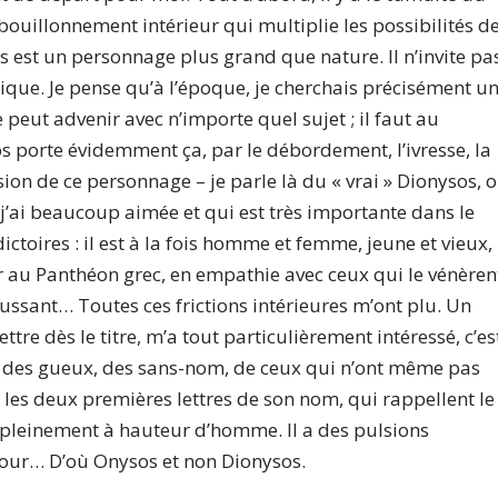
bouillonnement intérieur qui multiplie les possibilités d
est un personnage plus grand que nature. Il n’invite pa
pique. Je pense qu’à l’époque, je cherchais précisément u
 peut advenir avec n’importe quel sujet ; il faut au
sos porte évidemment ça, par le débordement, l’ivresse, la
ion de ce personnage – je parle là du « vrai » Dionysos, 
 j’ai beaucoup aimée et qui est très importante dans le
dictoires : il est à la fois homme et femme, jeune et vieux,
er au Panthéon grec, en empathie avec ceux qui le vénèren
oussant… Toutes ces frictions intérieures m’ont plu. Un
ttre dès le titre, m’a tout particulièrement intéressé, c’es
eu des gueux, des sans-nom, de ceux qui n’ont même pas
er les deux premières lettres de son nom, qui rappellent le
oit pleinement à hauteur d’homme. Il a des pulsions
amour… D’où Onysos et non Dionysos.