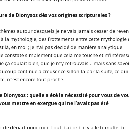
gure de Dionysos dès vos origines scripturales ?
hèmes autour desquels je ne vais jamais cesser de reven
rt à la mythologie, des frottements entre cette mythologie 
st là, en moi ; je n’ai pas décidé de manière analytique
e constate simplement que cela me touche et m’intéress
ue ça coulait bien, que je m’y retrouvais… mais sans savo
aucoup continué à creuser ce sillon-là par la suite, ce qui
xte, m’est encore tout proche.
e Dionysos : quelle a été la nécessité pour vous de vo
vous mettre en exergue qui ne l’avait pas été
t de départ pour moi. Tout d’abord, il y a le tumulte du