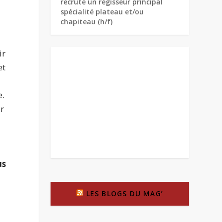
recrute un régisseur principal
spécialité plateau et/ou
chapiteau (h/f)
ir
et
e.
ir
us
LES BLOGS DU MAG’