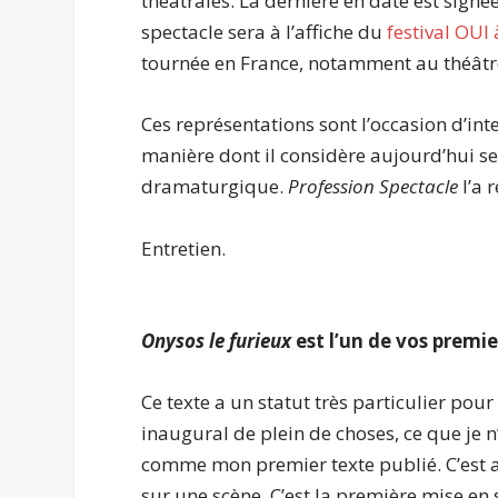
théâtrales. La dernière en date est signée
spectacle sera à l’affiche du
festival OUI
tournée en France, notamment au théâtre
Ces représentations sont l’occasion d’int
manière dont il considère aujourd’hui se
dramaturgique.
Profession Spectacle
l’a 
Entretien.
.
Onysos le furieux
est l’un de vos premie
Ce texte a un statut très particulier po
inaugural de plein de choses, ce que je 
comme mon premier texte publié. C’est a
sur une scène. C’est la première mise en 