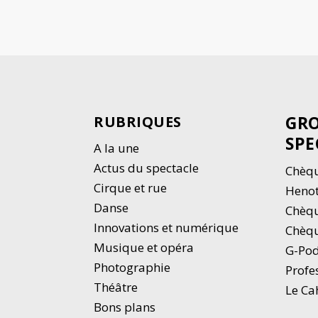
GRO
RUBRIQUES
SPE
A la une
Actus du spectacle
Chèqu
Cirque et rue
Heno
Danse
Chèq
Innovations et numérique
Chèqu
Musique et opéra
G-Po
Photographie
Profe
Thé
â
tre
Le Ca
Bons plans