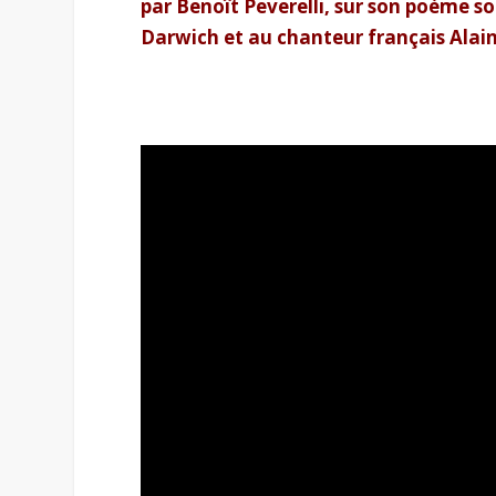
par Benoît Peverelli, sur son poème
Darwich et au chanteur français Alain