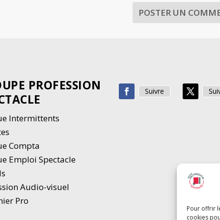
UPE PROFESSION
Suivre
Sui
CTACLE
e Intermittents
tes
ue Compta
e Emploi Spectacle
ds
ssion Audio-visuel
hier Pro
Pour offrir 
cookies pou