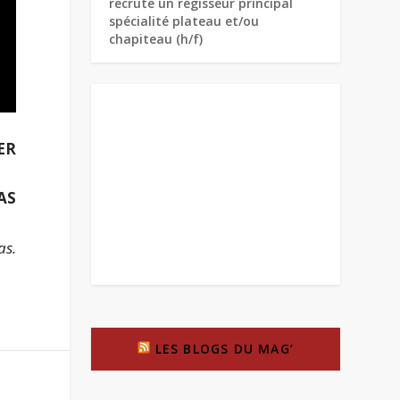
recrute un régisseur principal
spécialité plateau et/ou
chapiteau (h/f)
ER
CAS
as.
LES BLOGS DU MAG’