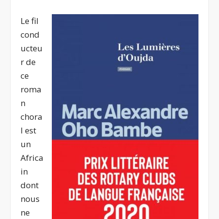
Le fil
cond
ucteu
r de
ce
roma
n
chora
l est
un
Africa
in
dont
nous
ne