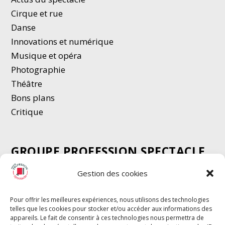
Cirque et rue
Danse
Innovations et numérique
Musique et opéra
Photographie
Thé
â
tre
Bons plans
Critique
GROUPE PROFESSION SPECTACLE
Chèque Intermittents
Gestion des cookies
Henotes
Chèque Compta
Pour offrir les meilleures expériences, nous utilisons des technologies
telles que les cookies pour stocker et/ou accéder aux informations des
Chèque Emploi Spectacle
appareils. Le fait de consentir à ces technologies nous permettra de