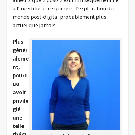
à l’incertitude, ce qui rend l’exploration du
monde post-digital probablement plus
actuel que jamais.
Plus
génér
aleme
nt,
pourq
uoi
avoir
privilé
gié
une
telle
thém