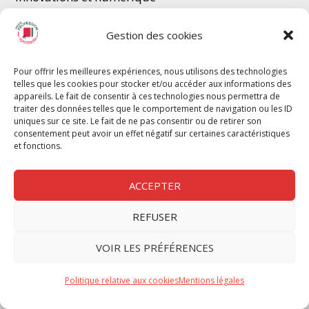
Musique et opéra
Photographie
Gestion des cookies
Thé
â
tre
Pour offrir les meilleures expériences, nous utilisons des technologies
Bons plans
telles que les cookies pour stocker et/ou accéder aux informations des
Critique
appareils. Le fait de consentir à ces technologies nous permettra de
traiter des données telles que le comportement de navigation ou les ID
uniques sur ce site. Le fait de ne pas consentir ou de retirer son
consentement peut avoir un effet négatif sur certaines caractéristiques
GROUPE PROFESSION SPECTACLE
et fonctions.
Chèque Intermittents
ACCEPTER
Henotes
Chèque Compta
REFUSER
Chèque Emploi Spectacle
VOIR LES PRÉFÉRENCES
G-Pods
Profession Audio-visuel
Suivre
Suivre
Politique relative aux cookies
Mentions légales
Le Cahier Pro