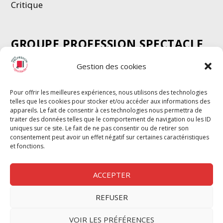
Critique
GROUPE PROFESSION SPECTACLE
Chèque Intermittents
Gestion des cookies
Henotes
Chèque Compta
Pour offrir les meilleures expériences, nous utilisons des technologies
telles que les cookies pour stocker et/ou accéder aux informations des
Chèque Emploi Spectacle
appareils. Le fait de consentir à ces technologies nous permettra de
G-Pods
traiter des données telles que le comportement de navigation ou les ID
uniques sur ce site. Le fait de ne pas consentir ou de retirer son
Profession Audio-visuel
Suivre
Suivre
consentement peut avoir un effet négatif sur certaines caractéristiques
Le Cahier Pro
et fonctions.
ACCEPTER
REFUSER
Nous contacter
VOIR LES PRÉFÉRENCES