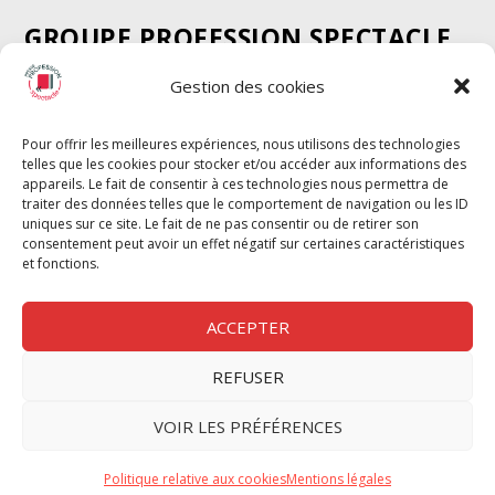
GROUPE PROFESSION SPECTACLE
Chèque Intermittents
Gestion des cookies
Henotes
Chèque Compta
Pour offrir les meilleures expériences, nous utilisons des technologies
telles que les cookies pour stocker et/ou accéder aux informations des
Chèque Emploi Spectacle
appareils. Le fait de consentir à ces technologies nous permettra de
G-Pods
traiter des données telles que le comportement de navigation ou les ID
uniques sur ce site. Le fait de ne pas consentir ou de retirer son
Profession Audio-visuel
Suivre
Suivre
consentement peut avoir un effet négatif sur certaines caractéristiques
Le Cahier Pro
et fonctions.
ACCEPTER
REFUSER
Nous contacter
VOIR LES PRÉFÉRENCES
Politique de confidentilité
Politique relative aux cookies
Mentions légales