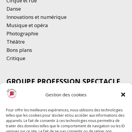
Cirque et rue
Danse
Innovations et numérique
Musique et opéra
Photographie
Thé
â
tre
Bons plans
Critique
GROUPE PROFESSION SPECTACLE
Chèque Intermittents
Gestion des cookies
Henotes
Chèque Compta
Pour offrir les meilleures expériences, nous utilisons des technologies
telles que les cookies pour stocker et/ou accéder aux informations des
Chèque Emploi Spectacle
appareils. Le fait de consentir à ces technologies nous permettra de
G-Pods
traiter des données telles que le comportement de navigation ou les ID
uniques sur ce site. Le fait de ne pas consentir ou de retirer son