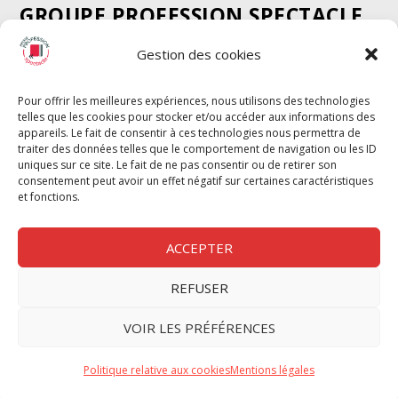
GROUPE PROFESSION SPECTACLE
Chèque Intermittents
Gestion des cookies
Henotes
Chèque Compta
Pour offrir les meilleures expériences, nous utilisons des technologies
telles que les cookies pour stocker et/ou accéder aux informations des
Chèque Emploi Spectacle
appareils. Le fait de consentir à ces technologies nous permettra de
G-Pods
traiter des données telles que le comportement de navigation ou les ID
uniques sur ce site. Le fait de ne pas consentir ou de retirer son
Profession Audio-visuel
Suivre
Suivre
consentement peut avoir un effet négatif sur certaines caractéristiques
Le Cahier Pro
et fonctions.
ACCEPTER
REFUSER
Nous contacter
VOIR LES PRÉFÉRENCES
Politique de confidentilité
Politique relative aux cookies
Mentions légales