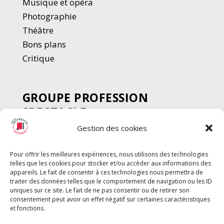
Musique et opéra
Photographie
Thé
â
tre
Bons plans
Critique
GROUPE PROFESSION
SPECTACLE
Gestion des cookies
Chèque Intermittents
Henotes
Pour offrir les meilleures expériences, nous utilisons des technologies
Chèque Compta
telles que les cookies pour stocker et/ou accéder aux informations des
Chèque Emploi Spectacle
appareils. Le fait de consentir à ces technologies nous permettra de
traiter des données telles que le comportement de navigation ou les ID
G-Pods
uniques sur ce site. Le fait de ne pas consentir ou de retirer son
consentement peut avoir un effet négatif sur certaines caractéristiques
Profession Audio-visuel
Suivre
Suivre
et fonctions.
Le Cahier Pro