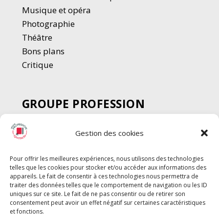
Musique et opéra
Photographie
Thé
â
tre
Bons plans
Critique
GROUPE PROFESSION
SPECTACLE
Gestion des cookies
Chèque Intermittents
Henotes
Pour offrir les meilleures expériences, nous utilisons des technologies
Chèque Compta
telles que les cookies pour stocker et/ou accéder aux informations des
Chèque Emploi Spectacle
appareils. Le fait de consentir à ces technologies nous permettra de
traiter des données telles que le comportement de navigation ou les ID
G-Pods
uniques sur ce site. Le fait de ne pas consentir ou de retirer son
consentement peut avoir un effet négatif sur certaines caractéristiques
Profession Audio-visuel
Suivre
Suivre
et fonctions.
Le Cahier Pro